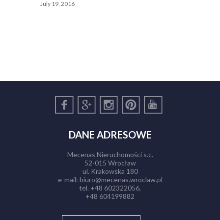
July 19, 2016
DANE ADRESOWE
Mecenas Nieruchomości s.c.
52-015 Wrocław
ul. Krakowska 180
e-mail: biuro@mecenas.wroclaw.pl
tel. +48 602322056,
+48 604199882