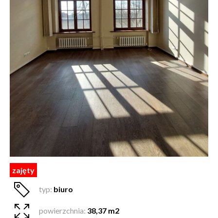
zajęty
typ:
biuro
powierzchnia:
38,37 m2