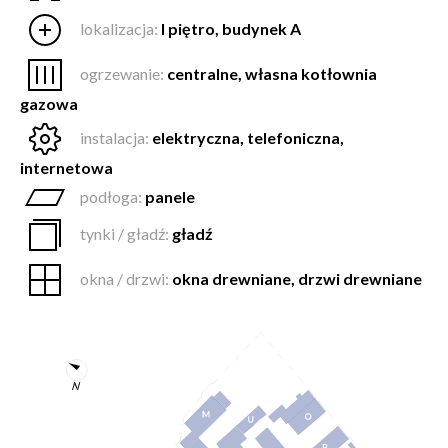
lokalizacja:
I piętro, budynek A
ogrzewanie:
centralne, własna kotłownia
gazowa
instalacja:
elektryczna, telefoniczna,
internetowa
podłoga:
panele
tynki / gładź:
gładź
okna / drzwi:
okna drewniane, drzwi drewniane