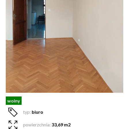
wolny
typ:
biuro
powierzchnia:
33,69 m2