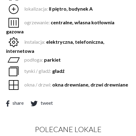
lokalizacja:
II piętro, budynek A
ogrzewanie:
centralne, własna kotłownia
gazowa
instalacja:
elektryczna, telefoniczna,
internetowa
podłoga:
parkiet
tynki / gładź:
gładź
okna / drzwi:
okna drewniane, drzwi drewniane
share
tweet
POLECANE LOKALE