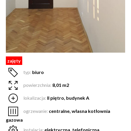
zajęty
typ:
biuro
powierzchnia:
8,01 m2
lokalizacja:
II piętro, budynek A
ogrzewanie:
centralne, własna kotłownia
gazowa
instalacja:
elektryczna, telefoniczna,